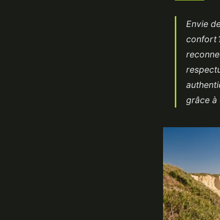
Envie de
confort 
reconnec
respect
authenti
grâce à 