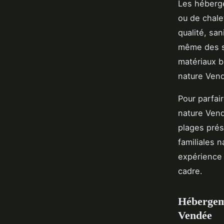
Les héberge
ou de chale
qualité, sa
même des so
matériaux b
nature Vend
Pour parfai
nature Vend
plages prés
familiales 
expérience 
cadre.
Hébergeme
Vendée