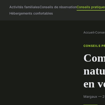
Activités familiales
Conseils de réservation
Conseils pratique
Hébergements confortables
Accueil
›
Consei
CONSEILS P
Comm
natu
en v
Margaux — 25