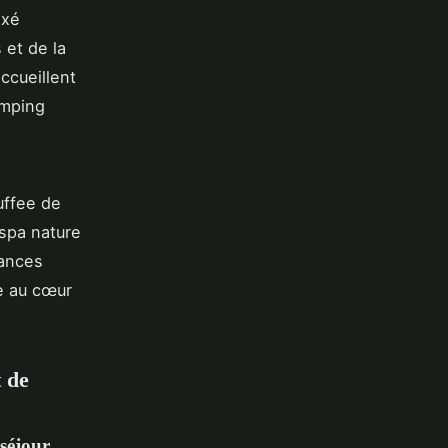
xé
 et de la
ccueillent
amping
uffee de
 spa nature
cances
e au cœur
t de
séjour