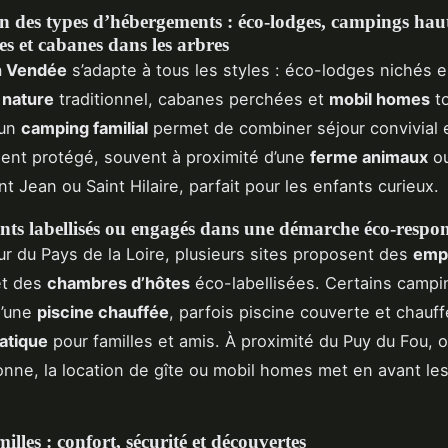
n des types d’hébergements : éco-lodges, campings hau
s et cabanes dans les arbres
n Vendée
s’adapte à tous les styles : éco-lodges nichés e
 nature
traditionnel, cabanes perchées et
mobil homes
to
 un
camping familial
permet de combiner séjour convivial 
ent protégé, souvent à proximité d’une
ferme animaux
ou
nt Jean ou Saint Hilaire, parfait pour les enfants curieux.
ts labellisés ou engagés dans une démarche éco-respo
r du Pays de la Loire, plusieurs sites proposent des
emp
et des
chambres d’hôtes
éco-labellisées. Certains campi
d’une
piscine chauffée
, parfois piscine couverte et chauff
atique
pour familles et amis. À proximité du Puy du Fou, 
onne, la location de gîte ou mobil homes met en avant le
illes : confort, sécurité et découvertes