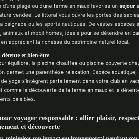
é d’une plage ou d’une ferme animaux favorise un
sejour
a
ture vendee. Le littoral vous ouvre les portes des sables
la baignade ou les sports nautiques. De vastes espaces a
s, animaux et mobil homes, idéals pour se détendre en c
t en appréciant la richesse du patrimoine naturel local.
 détente et bien-être
our équilibré, la piscine chauffee ou piscine couverte cha
ion permet une parenthèse relaxation. Espace aquatique,
de yoga s’intègrent parfaitement dans votre club en va
t comme la découverte de la ferme animaux et la détent
nts paisibles.
our voyager responsable : allier plaisir, respec
nement et découverte
ur minimiser son impact environnemental pendant son 