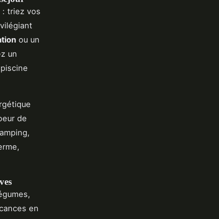
 triez vos
vilégiant
ation
ou un
ez un
 piscine
rgétique
coeur de
camping,
erme,
ves
légumes,
acances en