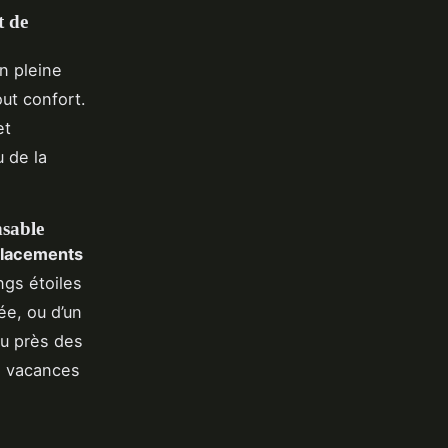
t de
n pleine
ut confort.
et
 de la
nsable
lacements
ngs étoiles
ée, ou d’un
ou près des
s vacances