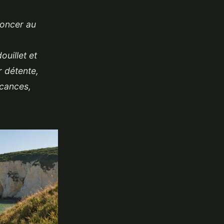
noncer au
ouillet et
 détente,
acances,