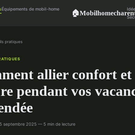
s
Équipements de mobil-home
Idé
Mobilhomecharen
🏠
Séc
ls pratiques
RATIQUES
ent allier confort et
re pendant vos vacan
endée
 septembre 2025 — 5 min de lecture