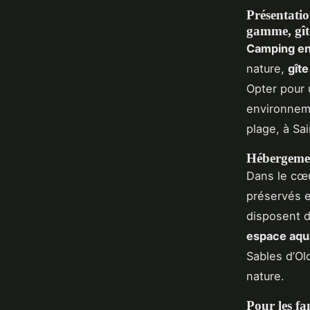
Présentatio
gamme, gîte
Camping e
nature,
gîte
Opter pour
environnem
plage, à Sai
Hébergemen
Dans le cœu
préservés 
disposent 
espace aqu
Sables d’Ol
nature.
Pour les fam