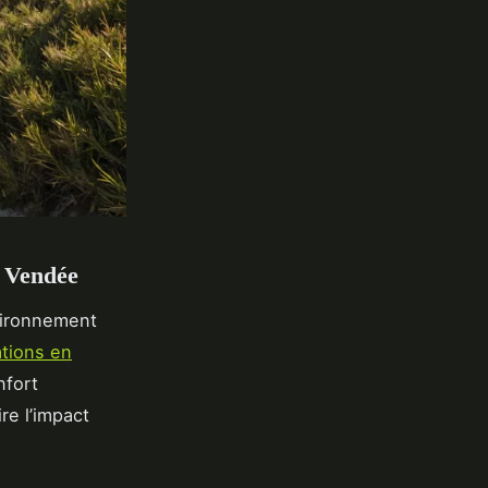
n Vendée
environnement
ations en
nfort
re l’impact