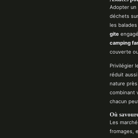
Adopter un
déchets sur 
les balade
gite
engagés
camping fam
couverte ou
Privilégier 
réduit auss
nature près
combinant v
chacun peut
Où savourer
Les marchés
fromages, e