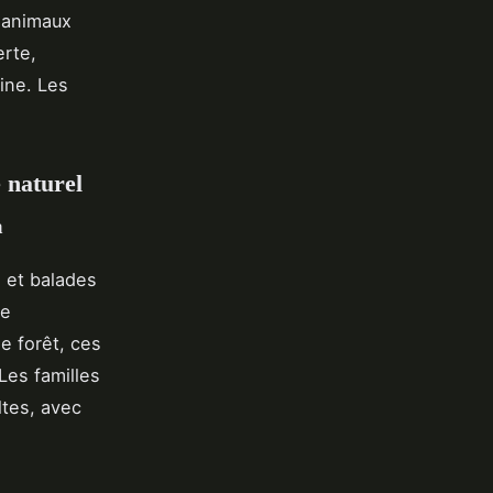
s animaux
erte,
ine. Les
e naturel
a
 et balades
ne
e forêt, ces
Les familles
tes, avec