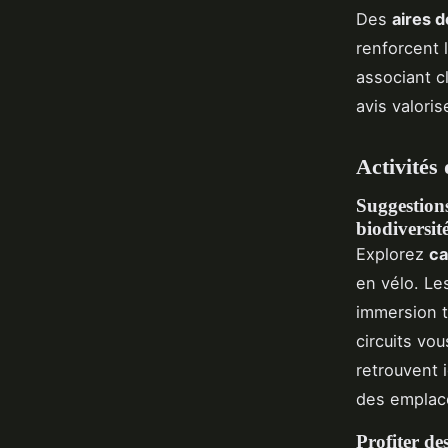
Des
aires d
renforcent l
associant c
avis valoris
Activités
Suggestions
biodiversité
Explorez
ca
en vélo. Les
immersion t
circuits vo
retrouvent 
des emplace
Profiter de