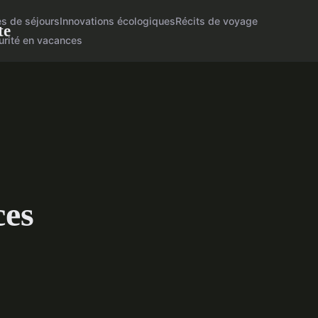
es de séjours
Innovations écologiques
Récits de voyage
te
urité en vacances
ces