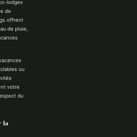
éco-lodges
ie de
gs offrent
au de pluie,
vacances
 vacances
clables ou
vités
ent votre
respect du
 la