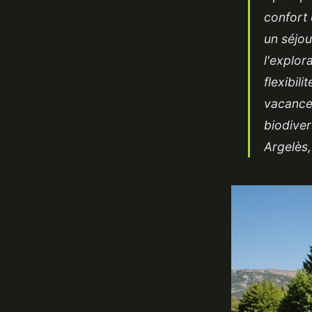
confort 
un séjou
l'explor
flexibil
vacances
biodiver
Argelès,