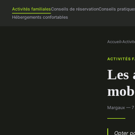
Activités familiales
Conseils de réservation
Conseils pratique
Hébergements confortables
Accueil
›
Activit
ACTIVITÉS 
Les 
mobi
Margaux — 7 
Opter po