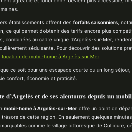
ent agréable et fonctionnel devient plus accessible, m
emaines.
vers établissements offrent des
forfaits saisonniers
, not
n, ce qui permet d’obtenir des tarifs encore plus compéti
s, combinées au cadre unique d’Argelès-sur-Mer, rendent
iculièrement séduisante. Pour découvrir des solutions pra
a
location de mobil-home à Argelès sur Mer
.
que ce soit pour une escapade courte ou un long séjour, 
e confort, économie et praticité.
e d’Argelès et de ses alentours depuis un mobi
en
mobil-home à Argelès-sur-Mer
offre un point de dépar
s trésors de cette région. En seulement quelques minute
emarquables comme le village pittoresque de Collioure, c