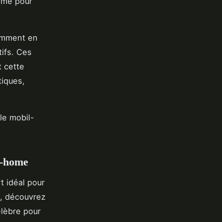
ême pour
amment en
tifs. Ces
 cette
tiques,
le mobil-
l-home
t idéal pour
s, découvrez
élèbre pour