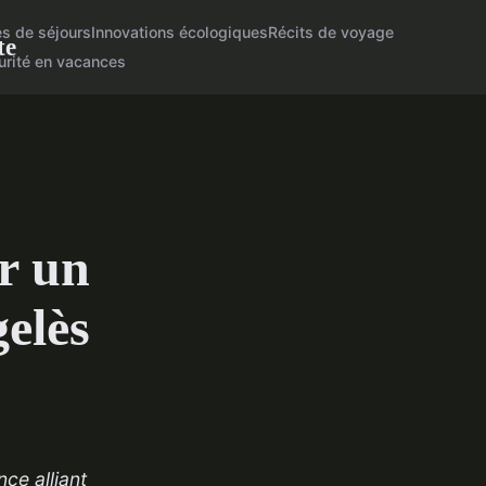
es de séjours
Innovations écologiques
Récits de voyage
te
urité en vacances
r un
elès
ce alliant