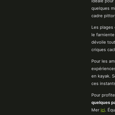
idéale pour
quelques mi
cadre pittor
Les plages 
le farniente
dévoile tou
criques cac
Pour les am
expérience
en kayak. 
ces instants
Pour profit
quelques p
Mer
ici
. Éq