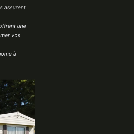
s assurent
offrent une
ormer vos
-home à