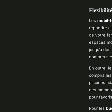
Flexibili
Les
mobil-
répondre au
de votre fa
espaces mod
jusqu’à des
nombreuse
En outre, l
compris les
piscines ad
des moment
pour favoris
Pour les
bud