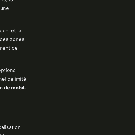
 une
duel et la
 des zones
iment de
options
el délimité,
on de mobil-
calisation