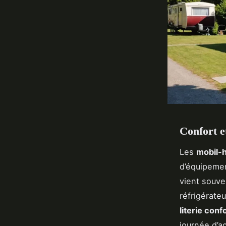
Confort e
Les
mobil-
d’équipemen
vient souve
réfrigérate
literie conf
journée d’a