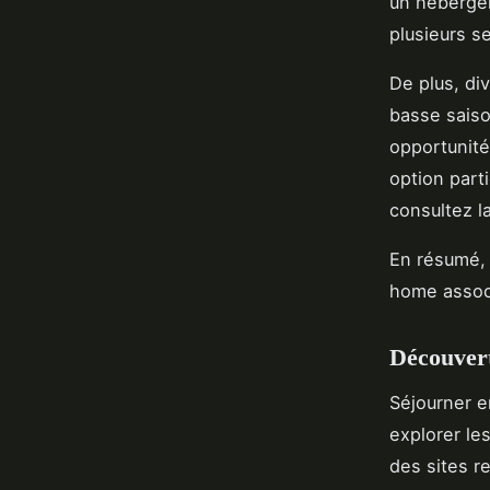
un hébergem
plusieurs s
De plus, di
basse saiso
opportunité
option part
consultez l
En résumé, 
home associ
Découvert
Séjourner 
explorer le
des sites r