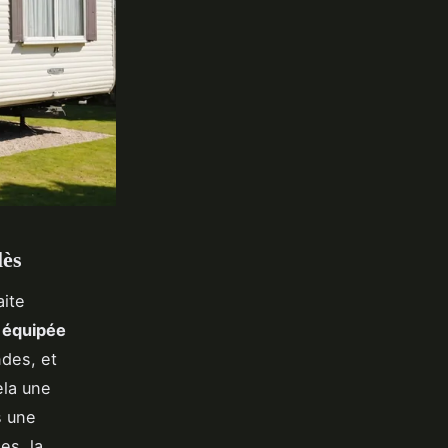
lès
aite
 équipée
ndes, et
ela une
s une
es, la