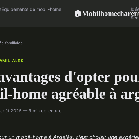
s
Équipements de mobil-home
Idé
Mobilhomecharen
🏠
Séc
és familiales
FAMILIALES
avantages d'opter pou
l-home agréable à arg
août 2025 — 5 min de lecture
ur un mobil-home à Argelès, c'est choisir une expérien