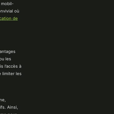
 mobil-
nvivial où
cation de
antages
ou les
is l’accès à
limiter les
ne,
s. Ainsi,