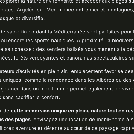
 explorer la nature environnante et accéder aux plages s
nutes. Argelès-sur-Mer, nichée entre mer et montagnes,
esque et diversifié.
de sable fin bordant la Méditerranée sont parfaites pour 
 ou encore les sports nautiques. À proximité, la biodivers
te sa richesse : des sentiers balisés vous mènent à la d
hées, forêts verdoyantes et panoramas spectaculaires sur l
ateurs d’activités en plein air, l’emplacement favorise des
s uniques, comme la randonnée dans les Albères ou des 
Séjourner dans un mobil-home permet également de vivre
 sans sacrifier le confort.
er de
cette immersion unique en pleine nature tout en res
as des plages
, envisagez une location de mobil-home à A
uilibrez aventure et détente au cœur de ce paysage captiv