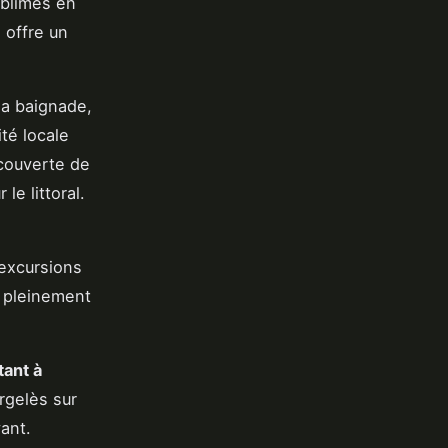
ublimes en
 offre un
la baignade,
ité locale
écouverte de
e littoral.
excursions
 pleinement
tant à
rgelès sur
ant.