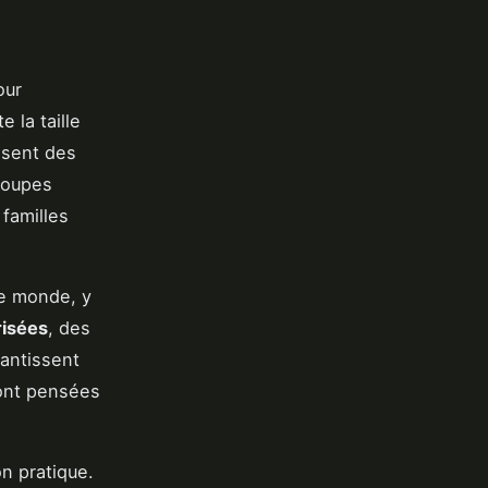
our
 la taille
osent des
roupes
familles
le monde, y
risées
, des
rantissent
ont pensées
n pratique.