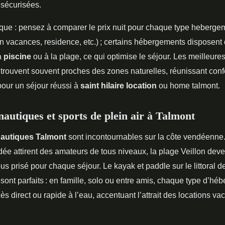
sécurisées.
ique : pensez à comparer le prix nuit pour chaque type heberge
 vacances, residence, etc.) ; certains hébergements disposent
la
piscine
ou à la plage, ce qui optimise le séjour. Les meilleure
trouvent souvent proches des zones naturelles, réunissant confo
pour un séjour réussi à
saint hilaire location
ou home talmont.
 nautiques et sports de plein air à Talmont
nautiques Talmont
sont incontournables sur la côte vendéenne. 
dée attirent des amateurs de tous niveaux, la plage Veillon deve
s prisé pour chaque séjour. Le kayak et paddle sur le littoral d
 sont parfaits : en famille, solo ou entre amis, chaque type d’h
ès direct ou rapide à l’eau, accentuant l’attrait des locations v