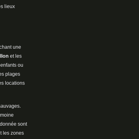
s lieux
rchant une
llon
et les
’enfants ou
ces plages
es locations
sauvages.
rimoine
ndonnée sont
t les zones