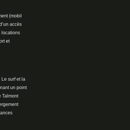
ment (mobil
 d’un accès
s locations
rt et
Le surf et la
nant un point
e Talmont
ébergement
acances