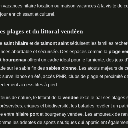
on vacances hilaire location ou maison vacances à la visite de ce
our enrichissant et culturel.
es plages et du littoral vendéen
de
saint hilaire
et de
talmont saint
séduisent les familles reche
ances abordable et sécurisée. Des espaces comme la
plage vei
t bourgenay
offrent un cadre idéal pour le farniente, des jeux d
e sur le sable fin des
sables olonne
. Les atouts majeurs de 
: surveillance en été, accès PMR, clubs de plage et proximité d
ectement accessibles à pied.
eurs de nature, le littoral de la
vendee
excelle par ses plages 
réservées, criques et biodiversité, les balades révèlent un pat
ue entre
hilaire port
et bourgenay vendee. Les amoureux de ra
 comme les adeptes de sports nautiques qui apprécient égalemen