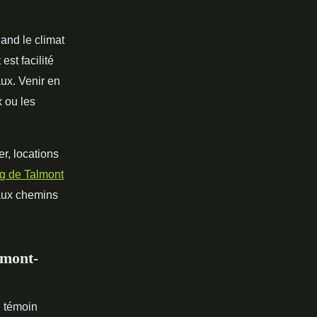
and le climat
est facilité
aux. Venir en
x ou les
r, locations
g de Talmont
 aux chemins
lmont-
, témoin