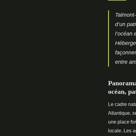
Talmont-
d’un pat
l’océan 
Hébergeme
façonner
entre am
Panorama 
océan, pa
Le cadre natu
Atlantique, 
une place for
locale. Les 