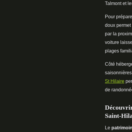
Talmont et le
Pour préparer
doux permet d
par la proxim
voiture laiss
plages famil
Côté hébergem
saisonnières
St Hilaire
per
de randonné
Découvrir
Saint-Hil
Le
patrimoi