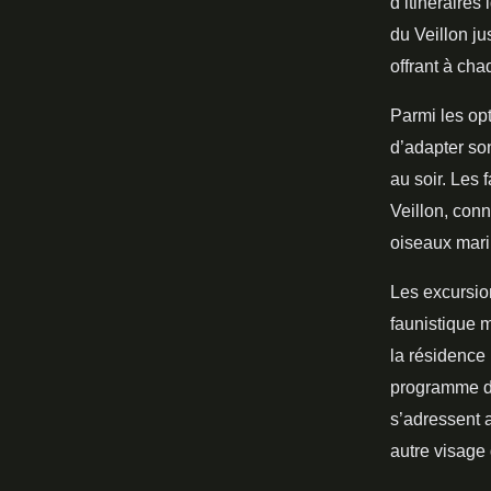
d’itinéraire
du Veillon ju
offrant à ch
Parmi les op
d’adapter son
au soir. Les 
Veillon, con
oiseaux mari
Les excursio
faunistique 
la résidence
programme de
s’adressent 
autre visage