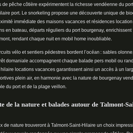
 de pêche côtière expérimentent la richesse vendéenne du por
ilaire port. Le snorkeling propose une découverte unique de bio
oximité immédiate des maisons vacances et résidences locatio
s en bateau, départs réguliers du port bourgenay, enrichissent 
mont, rendant chaque nuit en mobil home inoubliable.
ircuits vélo et sentiers pédestres bordent l’océan : sables olonne
orêt domaniale accompagnent chaque balade pers mobil ou ra
 hilaire locations vacances garantissent ainsi un accès à un lar
portives plein air, en harmonie avec la nature de bourgenay vend
le du port et de la plage veillon.
e de la nature et balades autour de Talmont-Sa
 de nature trouveront à Talmont-Saint-Hilaire un choix impress