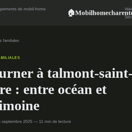
ipements de mobil-home
Idé
Mobilhomecharent
🏠
Séc
s familiales
AMILIALES
urner à talmont-saint
ire : entre océan et
imoine
 septembre 2025 — 11 min de lecture