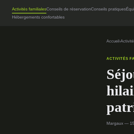
Activités familiales
Conseils de réservation
Conseils pratiques
Équ
Hébergements confortables
Accueil
›
Activité
ACTIVITÉS F
Séjo
hila
patr
Margaux — 15