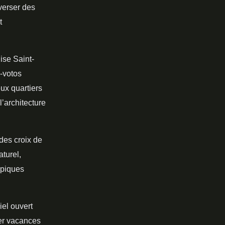
averser des
t
glise Saint-
x-votos
ux quartiers
l’architecture
des croix de
turel,
ypiques
iel ouvert
ier vacances