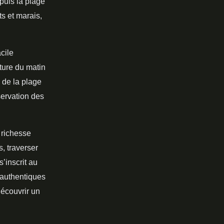
puis la plage
ts et marais,
acile
ture du matin
 de la plage
servation des
 richesse
, traverser
’inscrit au
 authentiques
découvrir un