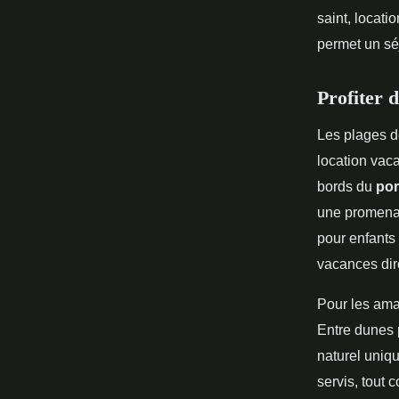
saint, locati
permet un séj
Profiter d
Les plages 
location vac
bords du
por
une promenad
pour enfants 
vacances dir
Pour les amat
Entre dunes p
naturel uniq
servis, tout