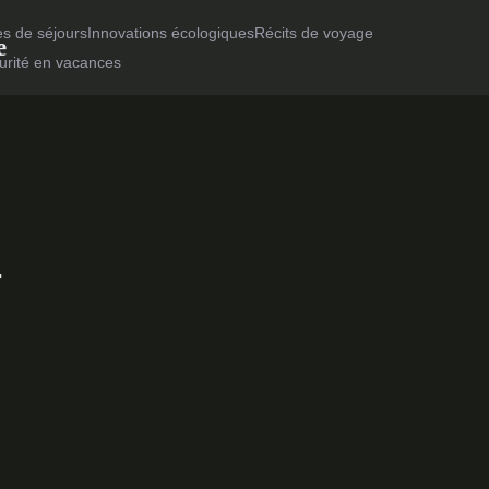
es de séjours
Innovations écologiques
Récits de voyage
e
urité en vacances
-