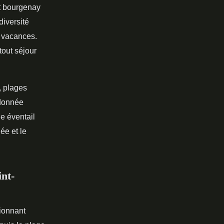
t bourgenay
diversité
n vacances.
tout séjour
, plages
ndonnée
ge éventail
ée et le
int-
ionnant