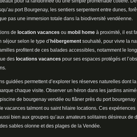
s idéaux pour la randonnée ou une simple promenade côtière. De
squ’au port Bourgenay, les sentiers serpentent entre dunes, forê
aque pas une immersion totale dans la biodiversité vendéenne.
tions de
location vacances
ou
mobil home
à proximité, il est f
 séjour selon le type d’
hébergement
souhaité, pour vivre la na
familles profitent de ces balades accessibles, notamment le long
nue des
locations vacances
pour ses espaces protégés et l’ob
ns.
ns guidées permettent d’explorer les réserves naturelles dont la
marque chaque visite. Observer un héron dans les jardins animés
 piscine de bourgenay vendée ou flâner près du port bourgenay s
 vacances talmont ou saint hilaire locations. Ces expériences
aussi bien aux groupes qu’aux amateurs solitaires désireux de 
 des sables olonne et des plages de la Vendée.