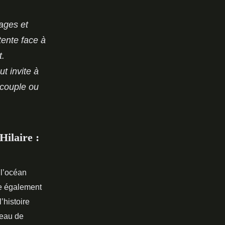
vages et
tente face à
t.
ut invite à
 couple ou
Hilaire :
 l’océan
pe également
’histoire
teau de