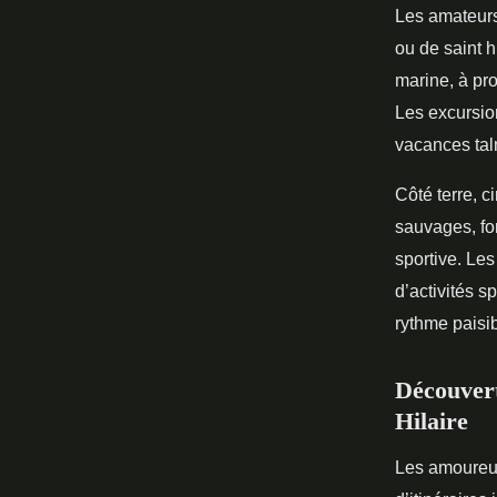
Les amateurs
ou de saint h
marine, à pr
Les excursion
vacances tal
Côté terre, c
sauvages, f
sportive. Les
d’activités s
rythme paisib
Découvert
Hilaire
Les amoureux